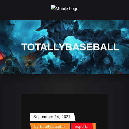
TOTALLYBASEBALL
September 14, 2021
by
totallybaseball
esports